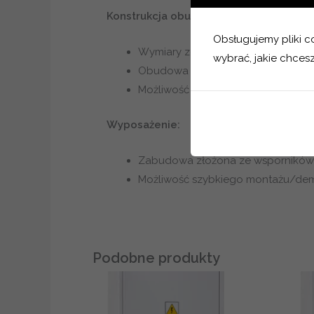
Konstrukcja obudowy:
Obsługujemy pliki coo
Wymiary zewnętrzne (SxWxG) – 30
wybrać, jakie chcesz
Obudowa wykonana z blachy stalo
Możliwość swobodnej zmiany kierun
Wyposażenie:
Zabudowa złożona ze wsporników 
Możliwość szybkiego montażu/de
Podobne produkty