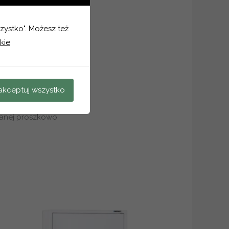
szystko". Możesz też
kie
akceptuj wszystko
wanej proszkowo