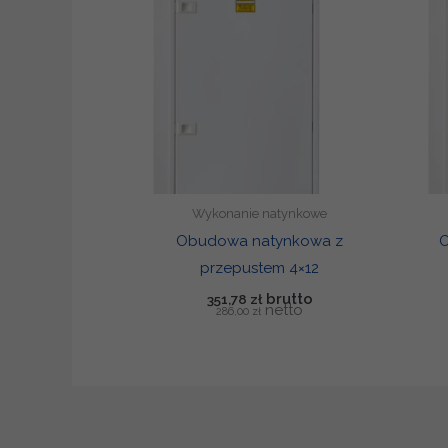
Wykonanie natynkowe
Obudowa natynkowa z
O
przepustem 4×12
351,78
zł
286,00
zł