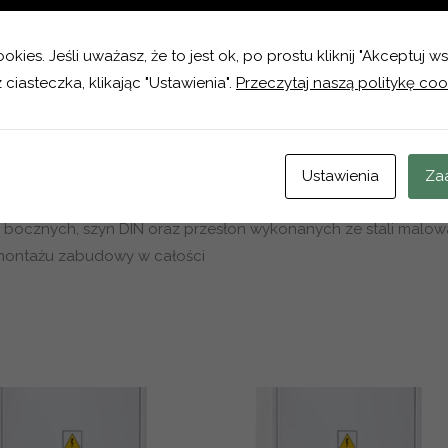
kies. Jeśli uważasz, że to jest ok, po prostu kliknij "Akceptuj w
0x550x125
 ciasteczka, klikając "Ustawienia".
Przeczytaj naszą politykę coo
wej pokrytej lakierem proszkowym
ku otwierania drzwi
Ustawienia
Za
bocznych, szyn DIN oraz przesłon wykonanych ze stali malo
montażu zabudowy w całości