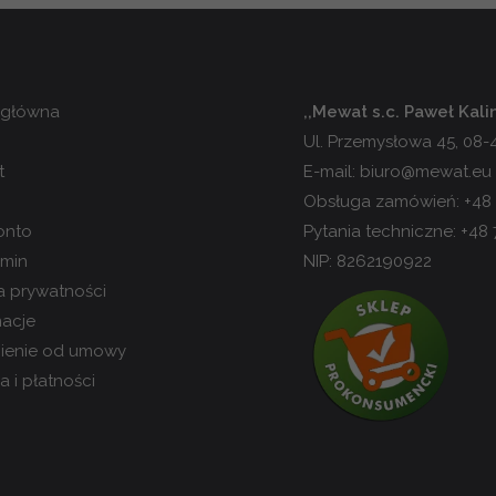
 główna
,,Mewat s.c. Paweł Kal
Ul. Przemysłowa 45, 08
t
E-mail:
biuro@mewat.eu
Obsługa zamówień:
+48
onto
Pytania techniczne:
+48 
min
NIP: 8262190922
ka prywatności
acje
ienie od umowy
 i płatności