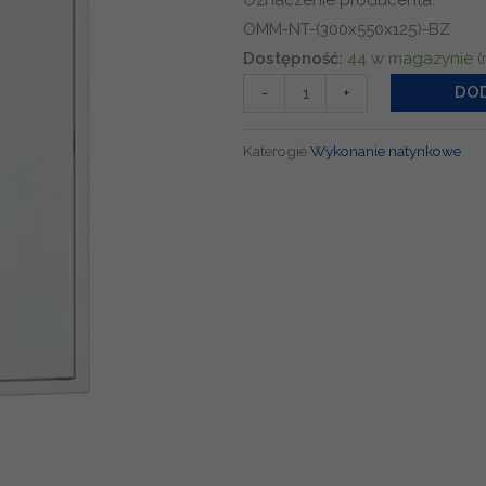
Oznaczenie producenta:
OMM-NT-(300x550x125)-BZ
ilość
Dostępność:
44 w magazynie 
Obudowa
DOD
-
+
natynkowa
3x12
Katerogie
Wykonanie natynkowe