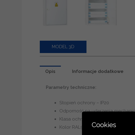
MODEL 3D
Opis
Informacje dodatkowe
Parametry techniczne:
Stopień ochrony – IP20
Odporność na uderzenia mechanic
Klasa ochronności I
Cookies
Kolor RAL9003