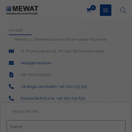
Przejdź
do
treści
Kontakt
Mewat s.c. Paweł Kalinowski Przemysław Paziewski
ul. Przemysłowa 45, 08-410 Wola Rębkowska
sklep@mewat.eu
NIP: 8262190922
Obsługa zamówień: +48 790 233 329
Pytania techniczne: +48 790 233 832
Napisz do nas
I
m