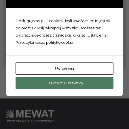
Twoje ustawienia mogą uniemożliwić ci obejrzenie tej treści. Najprawdopodobniej masz wyłączone Doświadczenie.
Twoje ustawienia mogą uniemożliwić ci obejrzenie tej treści. Najprawdopodobniej masz wyłączone Doświadczenie.
Przeglądaj swoje ustawienia
Przeglądaj swoje ustawienia
Obsługujemy pliki cookies. Jeśli uważasz, że to jest ok,
po prostu kliknij "Akceptuj wszystko". Możesz też
wybrać, jakie chcesz ciasteczka, klikając "Ustawienia".
Przeczytaj naszą politykę cookie
Ustawienia
Zaakceptuj wszystko