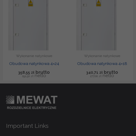
Wykonanie natynkowe
Wykonanie natynkowe
Obudowa natynkowa 4×24
Obudowa natynkowa 4×18
358,55
zł
340,71
zł
291,50
zł
277,00
zł
Important Links