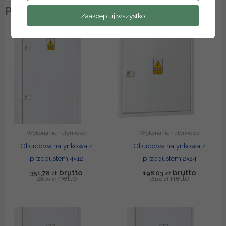
Podobne produkty
Zaakceptuj wszystko
Wykonanie natynkowe
Wykonanie natynkowe
Obudowa natynkowa z
Obudowa natynkowa z
przepustem 4×12
przepustem 2×24
351,78
zł
198,03
zł
286,00
zł
161,00
zł