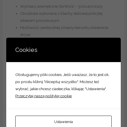
Wymiary zewnętrzne (SxWxG) – 300x400x125
Obudowa wykonana z blachy stalowej pokrytej
lakierem proszkowym
Możliwość swobodnej zmiany kierunku otwierania
drzwi
Wyposażenie:
Cookies
Zabudowa złożona ze wsporników bocznych, szyn DIN
oraz przesłon wykonanych ze stali malowanej
Obsługujemy pliki cookies. Jeśli uważasz, że to jest ok,
proszkowo
po prostu kliknij "Akceptuj wszystko". Możesz też
Możliwość szybkiego montażu/demontażu zabudowy
wybrać, jakie chcesz ciasteczka, klikając "Ustawienia".
w całości
Przeczytaj naszą politykę cookie
Obudowa wyposażona w membranowy przepust
kablowy
Ustawienia