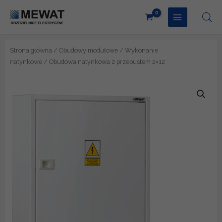
Przejdź
do
treści
Strona główna
/
Obudowy modułowe
/
Wykonanie
natynkowe
/ Obudowa natynkowa z przepustem 2×12