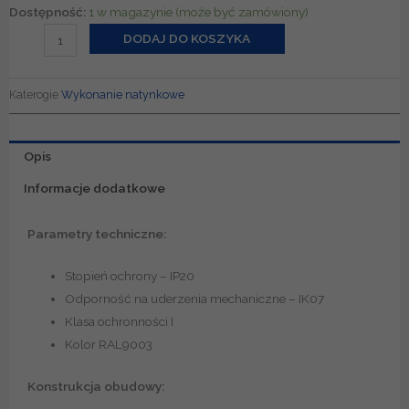
ilość
Dostępność:
1 w magazynie (może być zamówiony)
Obudowa
DODAJ DO KOSZYKA
natynkowa
z
Katerogie
Wykonanie natynkowe
przepustem
2x12
Opis
Informacje dodatkowe
Parametry techniczne:
Stopień ochrony – IP20
Odporność na uderzenia mechaniczne – IK07
Klasa ochronności I
Kolor RAL9003
Konstrukcja obudowy: