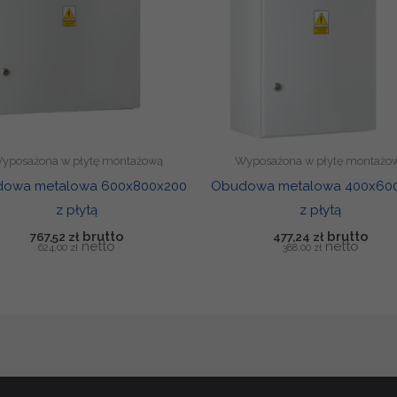
yposażona w płytę montażową
Wyposażona w płytę montażo
owa metalowa 600x800x200
Obudowa metalowa 400x60
z płytą
z płytą
767,52
zł
477,24
zł
624,00
zł
388,00
zł