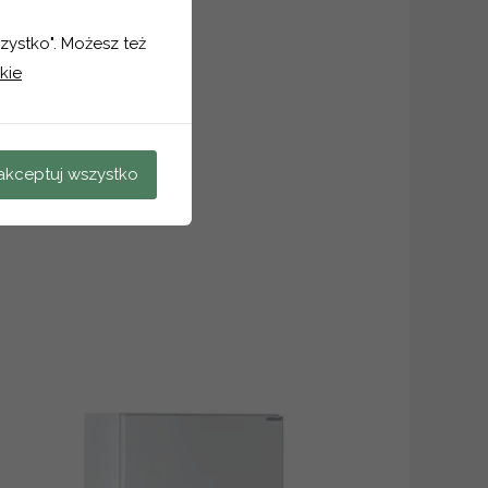
szystko". Możesz też
kie
akceptuj wszystko