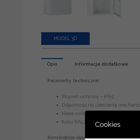
MODEL 3D
Opis
Informacje dodatkowe
Parametry techniczne:
Stopień ochrony – IP65
Odporność na uderzenia mechanic
Klasa ochronności I
Kolor RAL7035
Cookies
Konstrukcja obudowy: