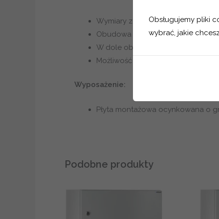
Obsługujemy pliki coo
Wymiary zewnętrzne (SxWxG) – 4
wybrać, jakie chcesz
Obudowa wykonana z blachy stalo
W dole obudowy aluminiowa płyt
Możliwość swobodnej zmiany kierun
Wyposażenie:
Płyta montażowa ocynkowana o g
Podobne produkty