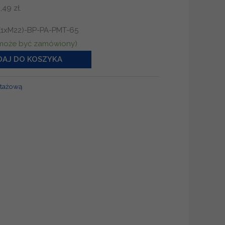
,49
zł
.
1xM22)-BP-PA-PMT-65
(może być zamówiony)
AJ DO KOSZYKA
tażową