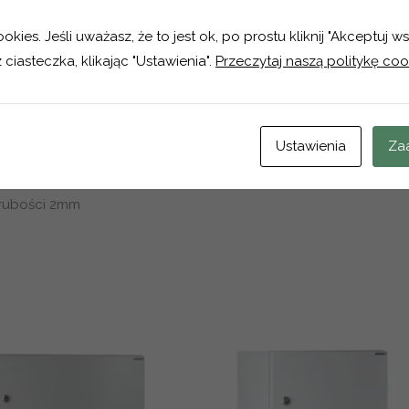
kies. Jeśli uważasz, że to jest ok, po prostu kliknij "Akceptuj w
00x500x250
 ciasteczka, klikając "Ustawienia".
Przeczytaj naszą politykę coo
wej pokrytej lakierem proszkowym
a dławnicowa
ku otwierania drzwi
Ustawienia
Za
rubości 2mm