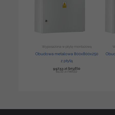
Wyposażona w płytę montażową
W
Obudowa metalowa 800x800x250
Obud
z płytą
997,53
zł
811,00
zł