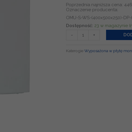
Poprzednia najniższa cena:
446
Oznaczenie producenta:
OMU-S-WS-(400x500x250)-DP-(
ilość
Dostępność:
23 w magazynie 
Obudowa
DOD
-
+
metalowa
400x500x250
Katerogie
Wyposażona w płytę mon
z
płytą