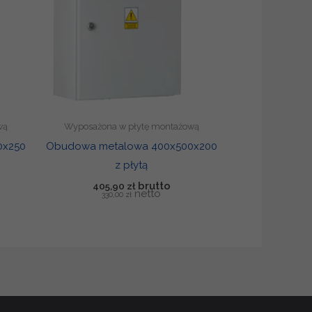
wą
Wyposażona w płytę montażową
0x250
Obudowa metalowa 400x500x200
z płytą
405,90
zł
330,00
zł