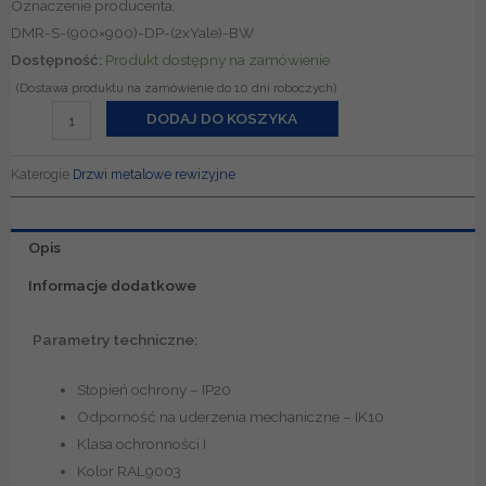
Oznaczenie producenta:
DMR-S-(900×900)-DP-(2xYale)-BW
ilość
Dostępność:
Produkt dostępny na zamówienie
Drzwi
metalowe
DODAJ DO KOSZYKA
rewizyjne
900x900
Katerogie
Drzwi metalowe rewizyjne
Opis
Informacje dodatkowe
Parametry techniczne:
Stopień ochrony – IP20
Odporność na uderzenia mechaniczne – IK10
Klasa ochronności I
Kolor RAL9003