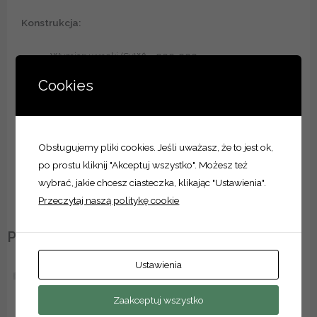
Konstrukcja:
Wymiary wnęki (SxW) – 900×900
Wymiary zewnętrzne z ramą (SxW) – 960×960
Cookies
Długość uchwytów montażowych – 100
Obudowa wykonana z blachy stalowej pokrytej
lakierem proszkowym
Możliwość swobodnej zmiany kierunku otwierania
Obsługujemy pliki cookies. Jeśli uważasz, że to jest ok,
drzwi
po prostu kliknij "Akceptuj wszystko". Możesz też
wybrać, jakie chcesz ciasteczka, klikając "Ustawienia".
Przeczytaj naszą politykę cookie
Podobne produkty
Ustawienia
Zaakceptuj wszystko