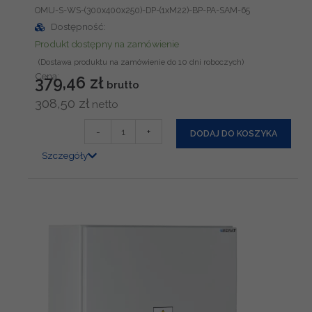
OMU-S-WS-(300x400x250)-DP-(1xM22)-BP-PA-SAM-65
4
Dostępność:
0
Produkt dostępny na zamówienie
0
x
Cena:
379,46
zł
2
5
308,50
zł
0
i
-
+
DODAJ DO KOSZYKA
z
l
p
Szczegóły
o
ł
ś
y
ć
t
O
ą
b
u
d
o
w