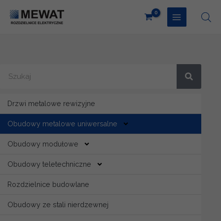
Przejdź
do
treści
Search
Drzwi metalowe rewizyjne
Obudowy metalowe uniwersalne
Obudowy modułowe
Obudowy teletechniczne
Rozdzielnice budowlane
Obudowy ze stali nierdzewnej