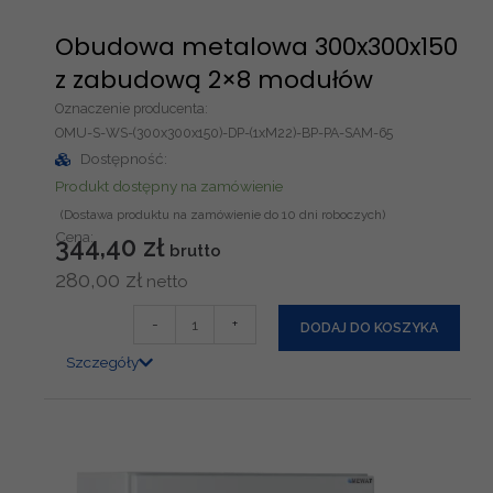
w
a
Obudowa metalowa 300x300x150
3
z zabudową 2×8 modułów
0
Oznaczenie producenta:
0
OMU-S-WS-(300x300x150)-DP-(1xM22)-BP-PA-SAM-65
x
Dostępność:
3
Produkt dostępny na zamówienie
0
0
Cena:
344,40
zł
x
280,00
zł
1
5
i
-
+
DODAJ DO KOSZYKA
0
l
Szczegóły
z
o
p
ś
ł
ć
y
O
t
b