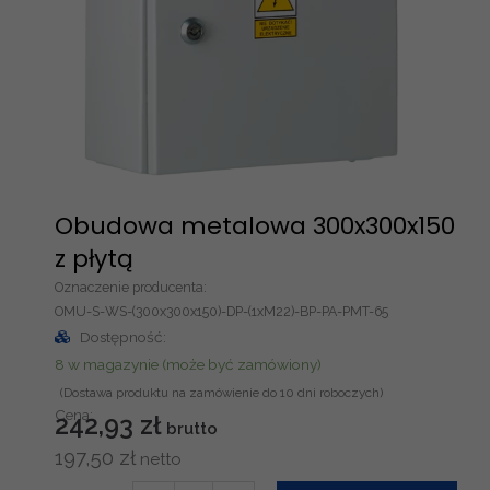
a
m
e
t
a
l
o
w
Obudowa metalowa 300x300x150
a
z płytą
2
Oznaczenie producenta:
0
OMU-S-WS-(300x300x150)-DP-(1xM22)-BP-PA-PMT-65
0
Dostępność:
x
8 w magazynie (może być zamówiony)
2
5
Cena:
242,93
zł
0
x
197,50
zł
1