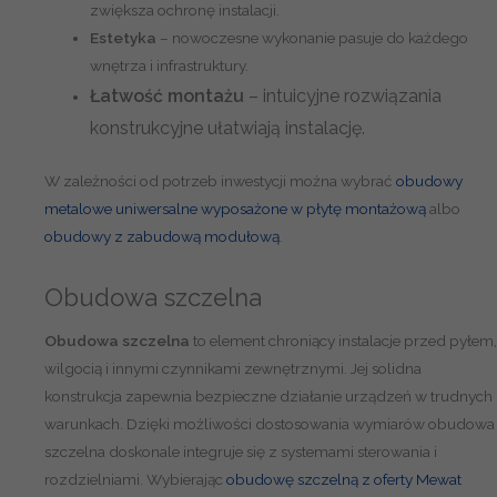
zwiększa ochronę instalacji.
2
Estetyka
– nowoczesne wykonanie pasuje do każdego
x
wnętrza i infrastruktury.
1
6
Łatwość montażu
– intuicyjne rozwiązania
m
konstrukcyjne ułatwiają instalację.
o
d
W zależności od potrzeb inwestycji można wybrać
obudowy
u
metalowe uniwersalne wyposażone w płytę montażową
albo
ł
obudowy z zabudową modułową
.
ó
w
Obudowa szczelna
Obudowa szczelna
to element chroniący instalacje przed pyłem,
wilgocią i innymi czynnikami zewnętrznymi. Jej solidna
konstrukcja zapewnia bezpieczne działanie urządzeń w trudnych
warunkach. Dzięki możliwości dostosowania wymiarów obudowa
szczelna doskonale integruje się z systemami sterowania i
rozdzielniami. Wybierając
obudowę szczelną z oferty Mewat