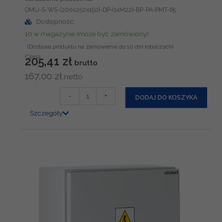
OMU-S-WS-(200x250x150)-DP-(1xM22)-BP-PA-PMT-65
Dostępność:
10 w magazynie (może być zamówiony)
Cena:
205,41
zł
167,00
zł
i
-
+
DODAJ DO KOSZYKA
l
Szczegóły
o
ś
ć
O
b
u
d
o
w