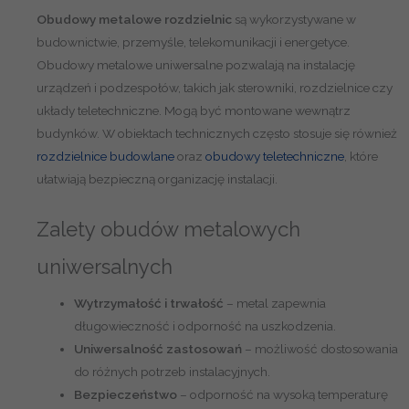
0
Obudowy metalowe rozdzielnic
są wykorzystywane w
x
budownictwie, przemyśle, telekomunikacji i energetyce.
4
Obudowy metalowe uniwersalne pozwalają na instalację
0
urządzeń i podzespołów, takich jak sterowniki, rozdzielnice czy
0
układy teletechniczne. Mogą być montowane wewnątrz
x
budynków. W obiektach technicznych często stosuje się również
2
rozdzielnice budowlane
oraz
obudowy teletechniczne
, które
0
ułatwiają bezpieczną organizację instalacji.
0
z
Zalety obudów metalowych
z
a
uniwersalnych
b
Wytrzymałość i trwałość
– metal zapewnia
u
długowieczność i odporność na uszkodzenia.
d
Uniwersalność zastosowań
– możliwość dostosowania
o
do różnych potrzeb instalacyjnych.
w
Bezpieczeństwo
– odporność na wysoką temperaturę
ą