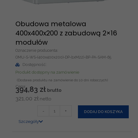
ł
o
ó
w
w
a
Obudowa metalowa
4
400x400x200 z zabudową 2×16
0
modułów
0
Oznaczenie producenta:
x
OMU-S-WS-(400x400x200)-DP-(1xM22)-BP-PA-SAM-65
4
Dostępność:
0
Produkt dostępny na zamówienie
0
x
Cena:
394,83
zł
2
0
321,00
zł
0
i
-
+
DODAJ DO KOSZYKA
z
l
p
Szczegóły
o
ł
ś
y