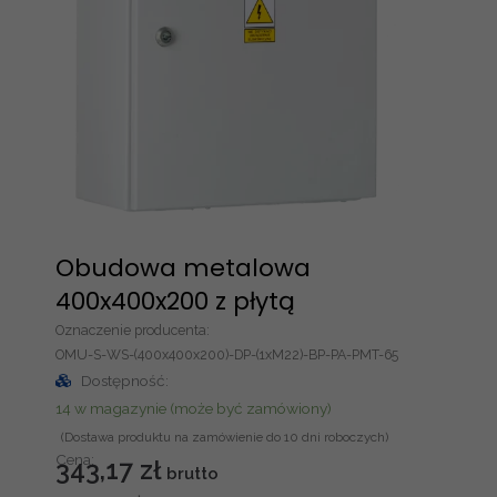
a
m
e
t
a
l
o
w
a
Obudowa metalowa
3
0
400x400x200 z płytą
0
Oznaczenie producenta:
x
OMU-S-WS-(400x400x200)-DP-(1xM22)-BP-PA-PMT-65
4
Dostępność:
0
14 w magazynie (może być zamówiony)
0
x
Cena:
343,17
zł
2