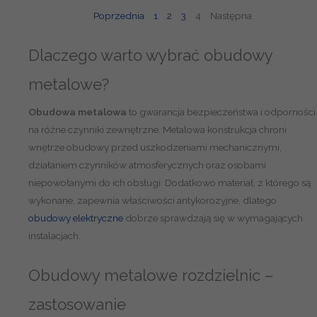
ć
t
Poprzednia
1
2
3
4
Następna
O
ą
b
Dlaczego warto wybrać obudowy
u
d
metalowe?
o
w
Obudowa metalowa
to gwarancja bezpieczeństwa i odporności
a
na różne czynniki zewnętrzne. Metalowa konstrukcja chroni
m
wnętrze obudowy przed uszkodzeniami mechanicznymi,
e
działaniem czynników atmosferycznych oraz osobami
t
niepowołanymi do ich obsługi. Dodatkowo materiał, z którego są
a
wykonane, zapewnia właściwości antykorozyjne, dlatego
l
obudowy elektryczne
dobrze sprawdzają się w wymagających
o
instalacjach.
w
a
Obudowy metalowe rozdzielnic –
4
zastosowanie
0